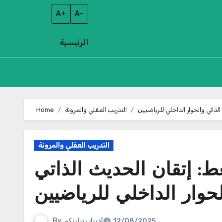
A+
A–
الرئيسية
Skip
to
لذاتي والحوار الداخلي للرياضيين
التدريب العقلي والمرونة
Home
content
التدريب العقلي والمرونة
غط: إتقان الحديث الذاتي
حوار الداخلي للرياضيين
أدريان زيلينكو
By
12/08/2025