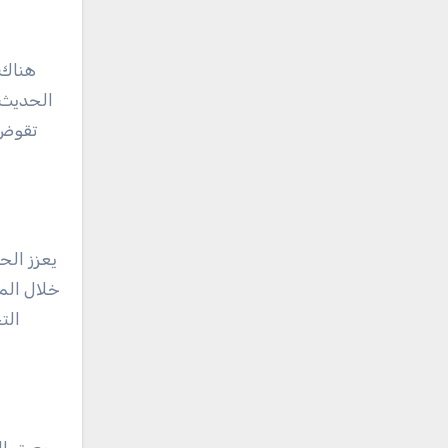
هناك 
الحديث ا
تقوض ا
يعزز الح
خلال الم
الت
يعيق ال