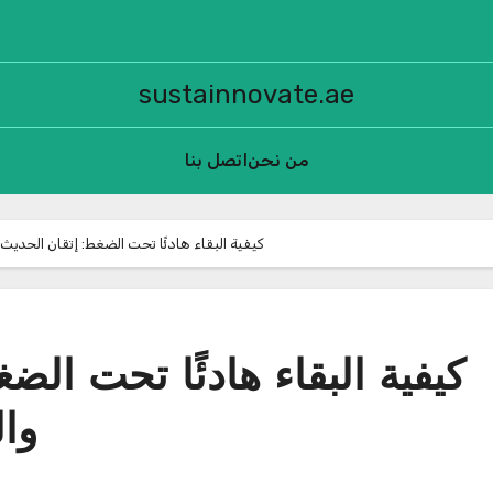
sustainnovate.ae
من نحن
اتصل بنا
كيفية البقاء هادئًا تحت الضغط: إتقان الحديث ا
كيفية البقاء هادئًا تحت الض
وال