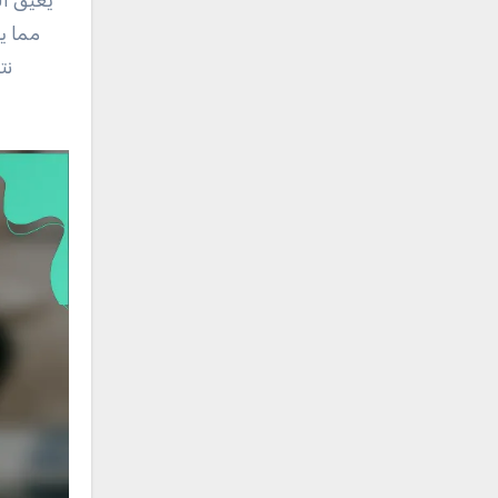
مما يش
نت