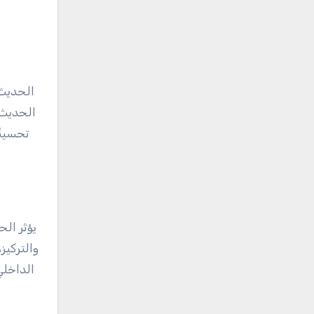
الحديث 
الحديث ا
تحسينً
يؤثر الح
والتركيز
الداخلي