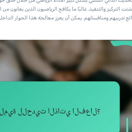
تت التركيز والتنفيذ. غالبًا ما يكافح الرياضيون الذين يعانون من 
ائج تدريبهم ومنافساتهم. يمكن أن يعزز معالجة هذا الحوار الداخلي 