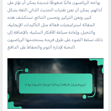
يواجه الرياضيون غالبًا ضغوطًا شديدة يمكن أن تؤثر على
أدائهم. يمكن أن تعزز تقنيات الحديث الذاتي الثقة بشكل
كبير، وتعزز التركيز، وتحسن النتائج. تستكشف هذه
المقالة استراتيجيات فعالة مثل التأكيدات الإيجابية،
والتخيل، وإعادة صياغة الأفكار السلبية. بالإضافة إلى
ذلك، تسلط الضوء على طرق فريدة يستخدمها الرياضيون
النخبة لإدارة التوتر والحفاظ على الدافع.