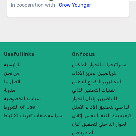
In cooperation with
I Grow Younger
Useful links
On focus
استراتيجيات الحوار الداخلي
الرئيسية
للرياضيين: تعزيز الأداء،
من نحن
التحفيز، والوضوح الذهني
اتصل بنا
تقنيات التحفيز الذاتي
مدونة
للرياضيين: إتقان الحوار
سياسة الخصوصية
الداخلي لتحقيق الأداء الأمثل
الشروط of Use
كيفية بناء الثقة بالنفس: إتقان
سياسة ملفات تعريف الارتباط
الحوار الداخلي لتحقيق أعلى
أداء رياضي