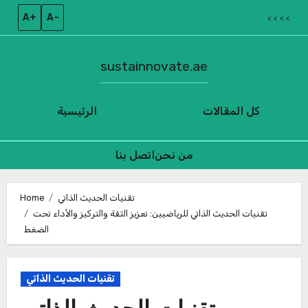
A+
A–
< < < <
sustainnovate.ae
كل المقالات
الرئيسية
من نحن
اتصل بنا
Skip
to
تقنيات الحديث الذاتي
Home
تقنيات الحديث الذاتي للرياضيين: تعزيز الثقة والتركيز والأداء تحت
content
الضغط
تقنيات الحديث الذاتي