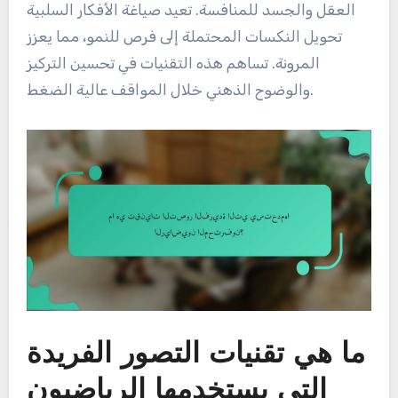
العقل والجسد للمنافسة. تعيد صياغة الأفكار السلبية
تحويل النكسات المحتملة إلى فرص للنمو، مما يعزز
المرونة. تساهم هذه التقنيات في تحسين التركيز
والوضوح الذهني خلال المواقف عالية الضغط.
ما هي تقنيات التصور الفريدة
التي يستخدمها الرياضيون