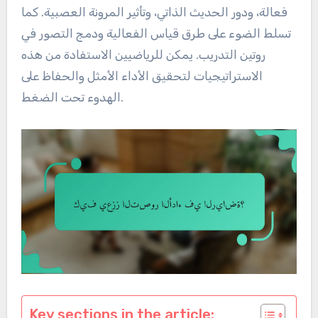
فعالة، ودور الحديث الذاتي، وتأثير المرونة العصبية. كما
تسلط الضوء على طرق قياس الفعالية ودمج التصور في
روتين التدريب. يمكن للرياضيين الاستفادة من هذه
الاستراتيجيات لتحقيق الأداء الأمثل والحفاظ على
الهدوء تحت الضغط.
Key sections in the article: