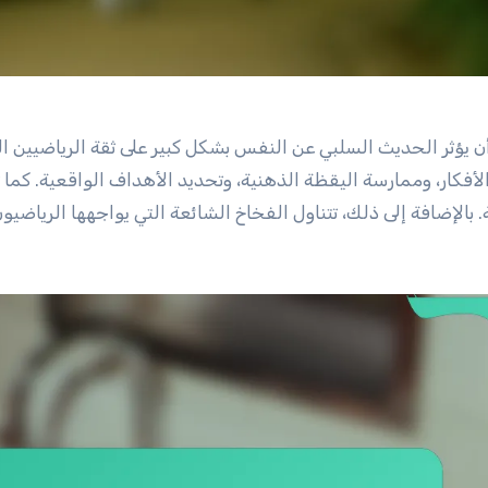
ن يؤثر الحديث السلبي عن النفس بشكل كبير على ثقة الرياضيين ا
أفكار، وممارسة اليقظة الذهنية، وتحديد الأهداف الواقعية. كما تب
. بالإضافة إلى ذلك، تتناول الفخاخ الشائعة التي يواجهها الريا