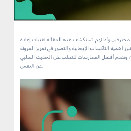
لمحترفين وأدائهم. تستكشف هذه المقالة تقنيات إعادة
رز أهمية التأكيدات الإيجابية والتصور في تعزيز المرونة
ضيون وتقدم أفضل الممارسات للتغلب على الحديث السلبي
عن النفس.