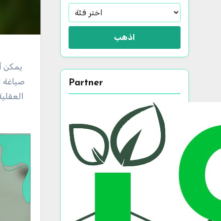
اذهب
يمكن أ
صياغة ال
Partner
العقلية