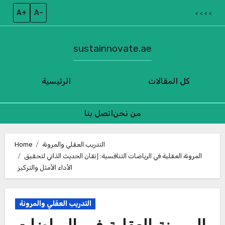
A+
A–
< < < <
sustainnovate.ae
كل المقالات
الرئيسية
من نحن
اتصل بنا
Skip
to
التدريب العقلي والمرونة
Home
المرونة العقلية في الرياضات التنافسية: إتقان الحديث الذاتي لتحقيق
content
الأداء الأمثل والتركيز
التدريب العقلي والمرونة