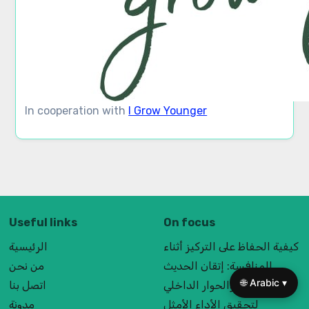
In cooperation with
I Grow Younger
🌐 Arabic ▾