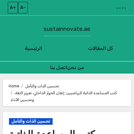
A+
A–
< < < <
sustainnovate.ae
كل المقالات
الرئيسية
من نحن
اتصل بنا
Skip
to
تحسين الذات والتأمل
Home
كتب المساعدة الذاتية للرياضيين: إتقان الحوار الداخلي، تعزيز الثقة،
content
وتحسين الأداء
تحسين الذات والتأمل