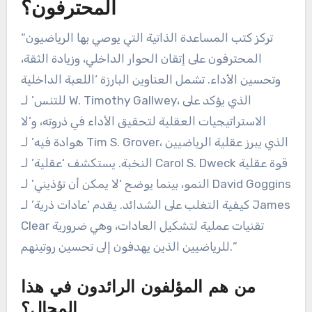
المحترفون؟
“تركز كتب المساعدة الذاتية التي يوصي بها الرياضيون
المحترفون على إتقان الحوار الداخلي، وزيادة الثقة،
وتحسين الأداء. تشمل العناوين البارزة ‘اللعبة الداخلية
للتنس’ لـ W. Timothy Gallwey، الذي يؤكد على
الاستراتيجيات العقلية لتحقيق الأداء في ذروته، و’لا
هوادة فيه’ لـ Tim S. Grover، الذي يبرز عقلية الرياضيين
النخبة. يستكشف ‘عقلية’ لـ Carol S. Dweck قوة عقلية
النمو، بينما يوضح ‘لا يمكن أن تؤذيني’ لـ David Goggins
كيفية التغلب على الشدائد. يقدم ‘عادات ذرية’ لـ James
Clear تقنيات عملية لتشكيل العادات، وهي ضرورية
للرياضيين الذين يهدفون إلى تحسين روتينهم.”
من هم المؤلفون الرائدون في هذا
المجال؟